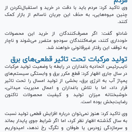
مردم
وی تاکید کرد: مردم باید با دقت در خرید و استقبال‌نکردن از
چنین میوه‌هایی، به حذف این جریان ناسالم از بازار کمک
کنند.
شادلو گفت: اگر مصرف‌کنندگان از خرید این محصولات
خودداری کنند، عرضه‌کنندگان سودجو متضرر می‌شوند و ناچار
به توقف این رفتار غیرقانونی خواهند شد.
تولید مرکبات تحت تاثیر قطعی‌های برق
نایب‌رئیس اتحادیه باغداران در رابطه با وضعیت تولید مرکبات
در سال جاری اظهار کرد: قطع مکرر برق و وابستگی سیستم‌های
پمپاژ آب به انرژی برق، بخشی از تولید امسال را تحت تاثیر
قرار داد، اما با تلاش باغداران و اعمال مدیریت میدانی،
خوشبختانه میزان تولید و کیفیت محصولات تاکنون
رضایت‌بخش بوده است.
وی تاکید کرد: هنوز نمی‌توان درباره افزایش قطعی تولید نسبت
به سال گذشته اظهار نظر کرد، اما اگر شرایط جوی پایدار بماند
و سرمازدگی زودرس یا طوفان و تگرگ رخ ندهد، امیدواریم