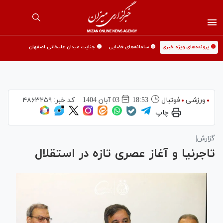
🟡 پرونده‌های ویژه خبری
🟡 سامانه‌های قضایی
🟡 جنایت میدان علیخانی اصفهان
ورزشی
فوتبال
18:53
03 آبان 1404
کد خبر:
۴۸۶۳۲۵۹
چاپ
گزارش|
تاجرنیا و آغاز عصری تازه در استقلال