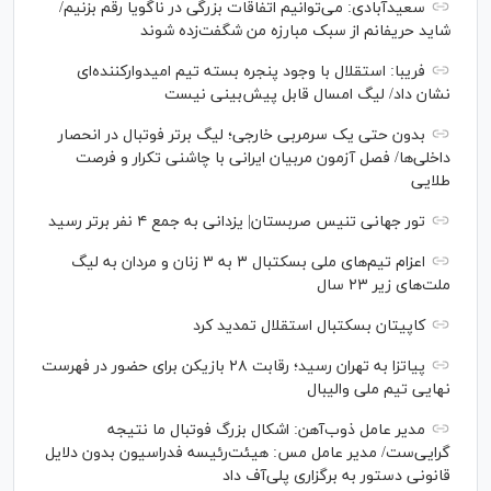
سعیدآبادی: می‌توانیم اتفاقات بزرگی در ناگویا رقم بزنیم/
شاید حریفانم از سبک مبارزه من شگفت‌زده شوند
فریبا: استقلال با وجود پنجره بسته تیم امیدوارکننده‌ای
نشان داد/ لیگ امسال قابل پیش‌بینی نیست
بدون حتی یک سرمربی خارجی؛ لیگ برتر فوتبال در انحصار
داخلی‌ها/ فصل آزمون مربیان ایرانی با چاشنی تکرار و فرصت
طلایی
تور جهانی تنیس صربستان| یزدانی به جمع ۴ نفر برتر رسید
اعزام تیم‌های ملی بسکتبال ۳ به ۳ زنان و مردان به لیگ
ملت‌های زیر ۲۳ سال
کاپیتان بسکتبال استقلال تمدید کرد
پیاتزا به تهران رسید؛ رقابت ۲۸ بازیکن برای حضور در فهرست
نهایی تیم ملی والیبال
مدیر عامل ذوب‌آهن: اشکال بزرگ فوتبال ما نتیجه
گرایی‌ست/ مدیر عامل مس: هیئت‌رئیسه فدراسیون بدون دلایل
قانونی دستور به برگزاری پلی‌آف داد