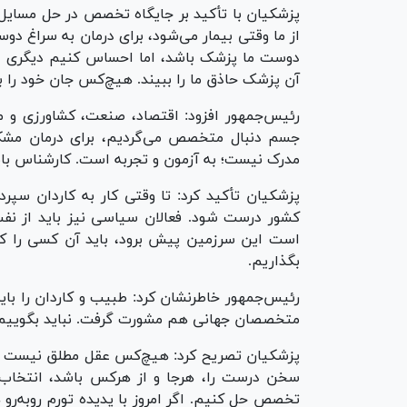
پزشکیان با تأکید بر جایگاه تخصص در حل مسایل ک
از ما وقتی بیمار می‌شود، برای درمان به سراغ دو
دوست ما پزشک باشد، اما احساس کنیم دیگری اندک
آن پزشک حاذق ما را ببیند. هیچ‌کس جان خود را 
رئیس‌جمهور افزود: اقتصاد، صنعت، کشاورزی و م
جسم دنبال متخصص می‌گردیم، برای درمان مشکل
مدرک نیست؛ به آزمون و تجربه است. کارشناس بای
پزشکیان تأکید کرد: تا وقتی کار به کاردان سپر
کشور درست شود. فعالان سیاسی نیز باید از نفس خ
است این سرزمین پیش برود، باید آن کسی را که 
بگذاریم.
رئیس‌جمهور خاطرنشان کرد: طبیب و کاردان را بای
متخصصان جهانی هم مشورت گرفت. نباید بگوییم 
پزشکیان تصریح کرد: هیچ‌کس عقل مطلق نیست و 
سخن درست را، هرجا و از هرکس باشد، انتخاب ک
تخصص حل کنیم. اگر امروز با پدیده تورم روبه‌ر