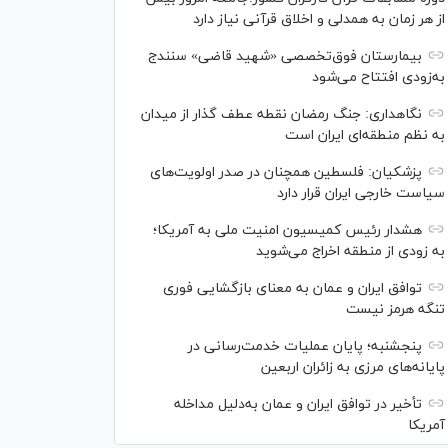
از هر زمان به همدلی و اخلاق قرآنی نیاز دارد
بیمارستان فوق‌تخصصی «شهید قاضی» سنندج
به‌زودی افتتاح می‌شود
نگاهداری: جنگ رمضان نقطه عطف گذار از میدان
به نظم منطقه‌ای ایران است
پزشکیان: فلسطین همچنان در صدر اولویت‌های
سیاست خارجی ایران قرار دارد
هشدار رئیس کمیسیون امنیت ملی به آمریکا؛
به زودی از منطقه اخراج می‌شوید
توافق ایران و عمان به معنای بازگشایی فوری
تنگه هرمز نیست
پنجشنبه؛ پایان ﻋﻤﻠﯿﺎﺕ ﺧﺪﻣﺖ‌ﺭﺳﺎﻧﯽ در
پایانه‌های مرزی ﺑﻪ ﺯﺍﺋﺮان ﺍﺭﺑﻌﯿﻦ
تأخیر در توافق ایران و عمان به‌دلیل مداخله
آمریکا