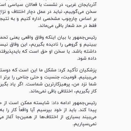
آذربایجان غربی، در نشست با فعالان سیاسی است
سخن می‌گوییم، نباید در عمل دچار اختلاف و نزاع 
بر اساس چارچوب مشخصی اداره کنیم و به نتیجه ب
فقط در حد شعار باقی می‌ماند.
رئیس‌جمهور با بیان اینکه وفاق واقعی یعنی تحم
ببینیم و گروهی را نادیده بگیریم، این وفاق نی
داشته باشد. یا سخن او حق است که باید‌پذیرفته
داده شود.
پزشکیان تأکید کرد: مشکل ما این است که دوستان 
می‌بینیم. قومیت، جنسیت و حتی جناحی را برتر از 
شما نزد من، پرهیزکارترین شماست. اگر یاد بگیری
کار بگیریم، اختلافی باقی نمی‌ماند.
رئیس‌جمهور ادامه داد: شایسته ممکن است از حزب
پیدا کند. باید از خود بپرسیم آیا واقعاً کار ر
می‌بیند بسیاری از اختلاف‌ها از همین‌جا آغاز 
نمی‌سپاریم.