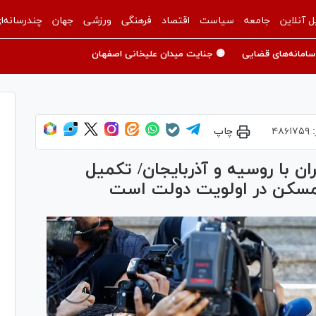
ل آنلاین
جامعه
سیاست
اقتصاد
فرهنگی
ورزشی
جهان
چندرسانه‌ا
سامانه‌های قضایی
🟡 جنایت میدان علیخانی اصفهان
:
۴۸۶۱۷۵۹
چاپ
یلیون تن ایران با روسیه و آذربایجان/ تکمیل
 مسکن در اولویت دولت است