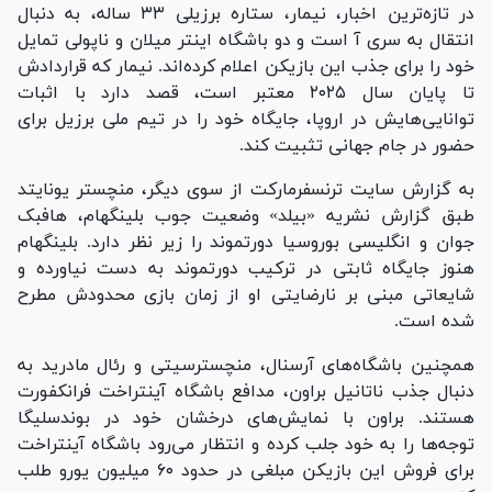
در تازه‌ترین اخبار، نیمار، ستاره برزیلی ۳۳ ساله، به دنبال
انتقال به سری آ است و دو باشگاه اینتر میلان و ناپولی تمایل
خود را برای جذب این بازیکن اعلام کرده‌اند. نیمار که قراردادش
تا پایان سال ۲۰۲۵ معتبر است، قصد دارد با اثبات
توانایی‌هایش در اروپا، جایگاه خود را در تیم ملی برزیل برای
حضور در جام جهانی تثبیت کند.
به گزارش سایت ترنسفرمارکت از سوی دیگر، منچستر یونایتد
طبق گزارش نشریه «بیلد» وضعیت جوب بلینگهام، هافبک
جوان و انگلیسی بوروسیا دورتموند را زیر نظر دارد. بلینگهام
هنوز جایگاه ثابتی در ترکیب دورتموند به دست نیاورده و
شایعاتی مبنی بر نارضایتی او از زمان بازی محدودش مطرح
شده است.
همچنین باشگاه‌های آرسنال، منچسترسیتی و رئال مادرید به
دنبال جذب ناتانیل براون، مدافع باشگاه آینتراخت فرانکفورت
هستند. براون با نمایش‌های درخشان خود در بوندسلیگا
توجه‌ها را به خود جلب کرده و انتظار می‌رود باشگاه آینتراخت
برای فروش این بازیکن مبلغی در حدود ۶۰ میلیون یورو طلب