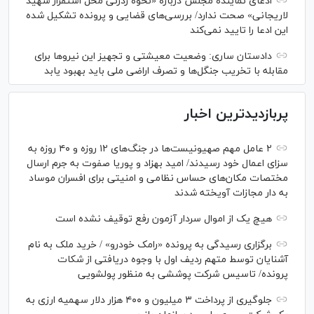
ادعای نماینده مجلس درباره «نحوه ردزنی محل استقرار شهید
لاریجانی» صحت ندارد/ بررسی‌های قضایی و پرونده تشکیل شده
این ادعا را تایید نمی‌کند
دادستان ساری: وضعیت معیشتی و تجهیز این نیرو‌ها برای
مقابله با تخریب جنگل‌ها و تصرف اراضی ملی باید بهبود یابد
پربازدیدترین اخبار
۲ عامل مهم صهیونیست‌ها در جنگ‌های ۱۲ روزه و ۴۰ روزه به
سزای اعمال خود رسیدند/ امید بهزاد و پوریا صفوت به جرم ارسال
مختصات مکان‌های حساس نظامی و امنیتی برای افسران موساد
به دار مجازات آویخته شدند
هیچ یک از اموال سردار آزمون رفع توقیف نشده است
برگزاری رسیدگی به پرونده «رامک خودرو» / خرید ملک به نام
آشنایان توسط متهم ردیف اول با وجوه دریافتی از شکات
پرونده/ تاسیس شرکت پوششی به منظور پولشویی
جلوگیری از پرداخت ۳ میلیون و ۴۰۰ هزار دلار سهمیه ارزی به