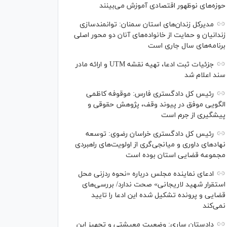
حوزه‌های نوظهور اقتصادی آموزش می‌بینند
مدیرکل زندان‌های استان سمنان: توانمندسازی
زندانیان و حمایت از خانواده‌های آنان دو محور اصلی
برنامه‌های سال جاری است
جزئیات ثبت ادعا، تهیه نقشه UTM و ارائه مادر
سند اعلام شد
رئیس کل دادگستری فارس: موقوفه کاظمی
الگویی موفق در پیوند وقف، پژوهش حقوقی و
پیشگیری از جرم است
رئیس کل دادگستری خراسان رضوی: توسعه
نهاد‌های داوری و میانجی‌گری از اولویت‌های راهبردی
مجموعه قضایی استان بوده است
ادعای نماینده مجلس درباره «نحوه ردزنی محل
استقرار شهید لاریجانی» صحت ندارد/ بررسی‌های
قضایی و پرونده تشکیل شده این ادعا را تایید
نمی‌کند
دادستان ساری: وضعیت معیشتی و تجهیز این