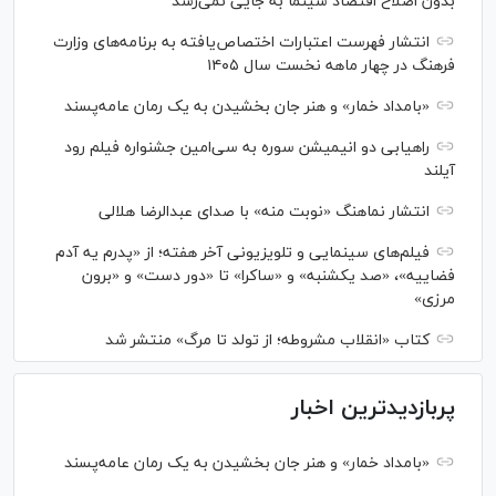
بدون اصلاح اقتصاد سینما به جایی نمی‌رسد
انتشار فهرست اعتبارات اختصاص‌یافته به برنامه‌های وزارت
فرهنگ در چهار ماهه نخست سال ۱۴۰۵
«بامداد خمار» و هنر جان بخشیدن به یک رمان عامه‌پسند
راهیابی دو انیمیشن سوره به سی‌امین جشنواره فیلم رود
آیلند
انتشار نماهنگ «نوبت منه» با صدای عبدالرضا هلالی
فیلم‌های سینمایی و تلویزیونی آخر هفته؛ از «پدرم یه آدم
فضاییه»، «صد یکشنبه» و «ساکرا» تا «دور دست» و «برون
مرزی»
کتاب «انقلاب مشروطه؛ از تولد تا مرگ» منتشر شد
پربازدیدترین اخبار
«بامداد خمار» و هنر جان بخشیدن به یک رمان عامه‌پسند