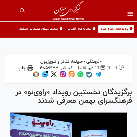
🟡 پرونده‌های ویژه خبری
🟡 سامانه‌های قضایی
🟡 جنایت میدان علیخانی اصفهان
فرهنگی
سینما،‌ تئاتر و تلویزیون
10:20
13 مهر 1404
کد خبر:
۴۸۵۹۹۳۳
چاپ
برگزیدگان نخستین رویداد «راوی‌نو» در
فرهنگسرای بهمن معرفی شدند