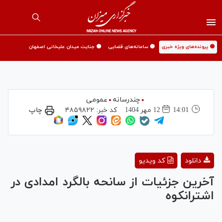
🟡 پرونده‌های ویژه خبری
🟡 سامانه‌های قضایی
🟡 جنایت میدان علیخانی اصفهان
چندرسانه
عمومی
14:01
12 مهر 1404
کد خبر:
۴۸۵۹۸۲۲
چاپ
Play
دانلود
کد ویدیو
Video
آخرین جزئیات از سانحه بالگرد امدادی در
اشترانکوه