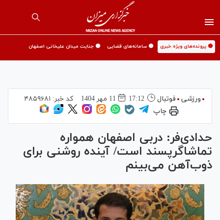
🟡 پرونده‌های ویژه خبری
🟡 سامانه‌های قضایی
🟡 جنایت میدان علیخانی اصفهان
ورزشی
فوتبال
17:12
11 مهر 1404
کد خبر:
۴۸۵۹۶۸۱
چاپ
حدادی‌فر: دربی اصفهان همواره
تماشاگرپسند است/ آینده روشنی برای
ذوب‌آهن می‌بینم