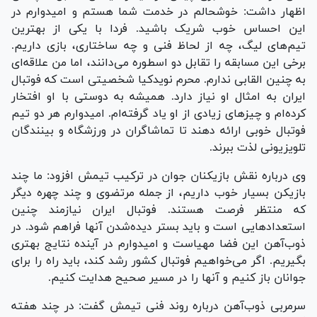
اظهار داشت: خوشحالم در خدمت شما هستم و امیدوارم در
این احساس خوب شریک باشید. فردا با یکی از بهترین
تیم‌های لیگ، چه از لحاظ فنی و چه ساختاری، بازی داریم.
برخی این مسابقه را تقابل دو اسطوره می‌دانند، اما من علاقه‌ای
به چنین القابی ندارم. محرم نویدکیا شخصیتی است که فوتبال
ایران به امثال او نیاز دارد. همیشه به دوستی با او افتخار
کرده‌ام و چیز‌های زیادی از او یاد گرفته‌ام. امیدوارم هر دو تیم
فوتبال خوبی ارائه دهند تا تماشاگران در ورزشگاه و بینندگان
تلویزیونی لذت ببرند.
وی درباره نقش بازیکنان جوان در ترکیب تیمش افزود: ما چند
بازیکن بسیار خوب داریم، از جمله مرتضوی و چند چهره دیگر
که منتظر فرصت هستند. فوتبال ایران نیازمند چنین
استعداد‌هایی است و باید بستر دیده‌شدن آنها فراهم شود. در
ذوب‌آهن این فضا مهیاست و امیدوارم در آینده نتایج بهتری
بگیریم. اگر می‌خواهیم فوتبال کشور رشد کند، باید راه را برای
جوانان باز کنیم و آنها را در مسیر صحیح هدایت کنیم.
سرمربی ذوب‌آهن درباره روند فنی تیمش گفت: در چند هفته