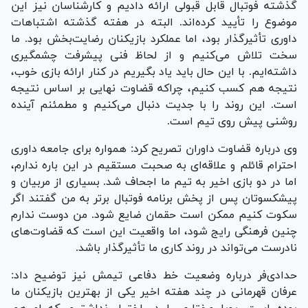
گذشته فوتبال قابل قبولی ارائه دادیم و کارشناسان نیز این
موضوع را تأیید کرده‌اند. البته در هفته گذشته اشتباهات
داوری تأثیرگذار بود، اما عملکرد بازیکنان رضایت‌بخش بود. ما
سخت تلاش می‌کنیم و از لحاظ فنی پیشرفت چشمگیری
داشته‌ایم. با این حال باید یاد بگیریم در کنار ارائه بازی خوب،
نتیجه هم کسب کنیم، چراکه قضاوت نهایی بر اساس نتیجه
است. این روند را با جدیت دنبال می‌کنیم و مطمئنم آینده
روشنی پیش روی تیم است.
وی درباره قضاوت داوران تصریح کرد: همواره برای جامعه داوری
احترام قائلم و علاقه‌ای به صحبت مستقیم در این باره ندارم،
اما در دو بازی اخیر به تیم ما اجحاف شد. بسیاری از مربیان و
پیشکسوتان پس از پخش برنامه فوتبال برتر به من گفتند اگر
سکوت کنیم ممکن است حقمان ضایع شود. من دوست ندارم
چنین فرهنگی رایج شود، اما واقعیت این است که قضاوت‌های
نادرست می‌تواند در روند کاری ما تأثیرگذار باشد.
حدادی‌فر درباره وضعیت خط دفاعی تیمش نیز توضیح داد:
عرفان قهرمانی در چند هفته اخیر یکی از بهترین بازیکنان ما