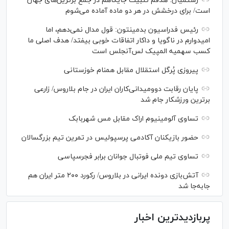
رستمیان: هدفم تثبیت جایگاهم در جمع برترین‌های جهان
است/ برای درخشش در هر دو ماده آماده می‌شوم
رئیس فدراسیون بدمینتون: قول مدال نمی‌دهم، اما
امیدوارم در ناگویا و داکار اتفاقات خوبی بیفتد/ هدف اصلی ما
کسب سهمیه المپیک لس‌آنجلس است
پیروزی پُرگل استقلال مقابل همنام خوزستانی
پایان رقابت دوومیدانی‌کاران ایران در جام بلاروس/ زارعی
برترین ورزشکار جام شد
تساوی آلومینیوم اراک مقابل مس شهربابک
حضور بازیکنان آکادمی پرسپولیس در تمرین تیم بزرگسالان
تساوی تیم ملی فوتبال جوانان برابر فجرسپاسی
آتش‌بازی دونده ایرانی در بلاروس/ رکورد ۲۰۰ متر ایران هم
جابه‌جا شد
پربازدیدترین اخبار