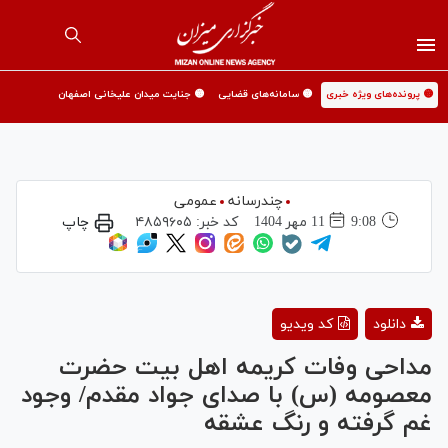
🟡 پرونده‌های ویژه خبری
🟡 سامانه‌های قضایی
🟡 جنایت میدان علیخانی اصفهان
چندرسانه
عمومی
9:08
11 مهر 1404
کد خبر:
۴۸۵۹۶۰۵
چاپ
Play
دانلود
کد ویدیو
Video
مداحی وفات کریمه اهل بیت حضرت
معصومه (س) با صدای جواد مقدم/ وجود
غم گرفته و رنگ عشقه