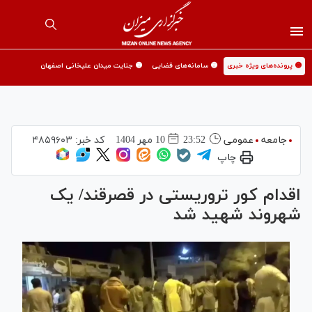
🟡 پرونده‌های ویژه خبری
🟡 سامانه‌های قضایی
🟡 جنایت میدان علیخانی اصفهان
جامعه
عمومی
23:52
10 مهر 1404
کد خبر:
۴۸۵۹۶۰۳
چاپ
اقدام کور تروریستی در قصرقند/ یک
شهروند شهید شد