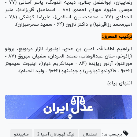
رضاییان، ابوالفضل جلالی، دیدیه اندونگ، یاسر آسانی (۷۷ -
موسی جنپو)، مهران احمدی (۸۸ - اسماعیل قلی‌زاده)، منیر
الحدادی (۷۷ - محمدحسین اسلامی)، علیرضا کوشکی (۷۸ -
امیرمحمد رزاقی‌نیا) و داکنز نازون (۶۴ - سعید سحرخیزان).
ترکیب المحرق:
ابراهیم لطف‌الله، امین بن عدی، اولیورا، لازار دردویچ، برونو
آرائوخو، حنان عبدالوهاب، محمد الحردان، سفیان مهروق (۸۷ -
مورالتو)، آرتور ریزنِده (۸۴ - عبدالکریم دیارا)، ایلیوت سیموئز
(۲+۹۰ - فاکوندو توبارس) و جونینهو (۲+۹۰ - ولید الحیام).
انتهای پیام/
برچسب ها:
استقلال
لیگ قهرمانان آسیا 2
ساپینتو