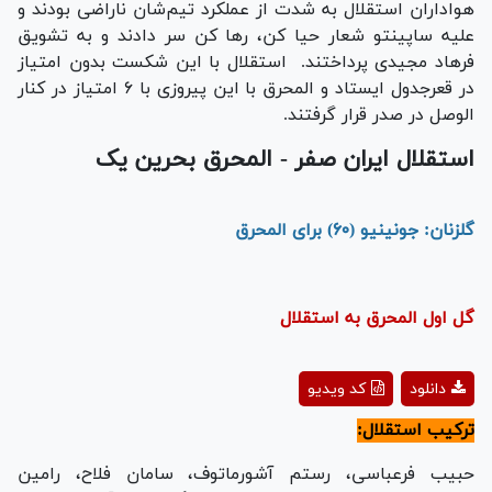
هواداران استقلال به شدت از عملکرد تیم‌شان ناراضی بودند و
علیه ساپینتو شعار حیا کن، رها کن سر دادند و به تشویق
فرهاد مجیدی پرداختند. استقلال با این شکست بدون امتیاز
در قعرجدول ایستاد و المحرق با این پیروزی با ۶ امتیاز در کنار
الوصل در صدر قرار گرفتند.
استقلال ایران صفر - المحرق بحرین یک
گلزنان: جونینیو (۶۰) برای المحرق
گل اول المحرق به استقلال
Play
دانلود
کد ویدیو
Video
ترکیب استقلال:
حبیب فرعباسی، رستم آشورماتوف، سامان فلاح، رامین