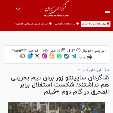
🟡 پرونده‌های ویژه خبری
🟡 سامانه‌های قضایی
🟡 جنایت میدان علیخانی اصفهان
ورزشی
فوتبال
21:27
09 مهر 1404
کد خبر:
۴۸۵۹۴۲۳
چاپ
لیگ قهرمانان آسیا ۲|
شاگردان ساپینتو زور بردن تیم بحرینی
هم نداشتند/ شکست استقلال برابر
المحرق در گام دوم +فیلم