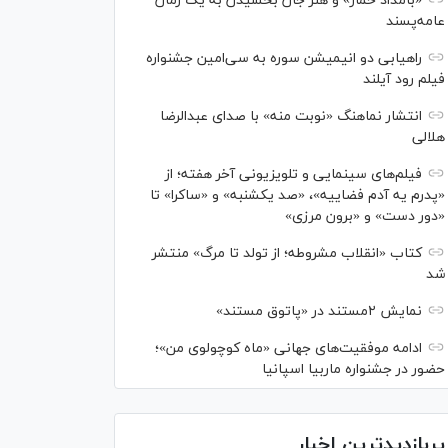
«بامداد خمار» و هنر جان بخشیدن به یک رمان
عامه‌پسند
راهیابی دو انیمیشن سوره به سی‌امین جشنواره
فیلم رود آیلند
انتشار نماهنگ «نوبت منه» با صدای عبدالرضا
هلالی
فیلم‌های سینمایی و تلویزیونی آخر هفته؛ از
«پدرم یه آدم فضاییه»، «صد یکشنبه» و «ساکرا» تا
«دور دست» و «برون مرزی»
کتاب «انقلاب مشروطه؛ از تولد تا مرگ» منتشر
شد
نمایش ۲مستند در «پاتوق مستند»
ادامه موفقیت‌های جهانی «ماه کوچولوی من»؛
حضور در جشنواره ماربیا اسپانیا
پربازدیدترین اخبار