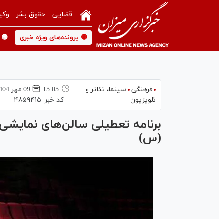
قضایی
حقوق بشر
وکی
🟡 پرونده‌های ویژه خبری
🟡 
فرهنگی
سینما،‌ تئاتر و
15:05
09 مهر 1404
تلویزیون
کد خبر:
۴۸۵۹۴۱۵
برنامه تعطیلی سالن‌های نمای
(س)