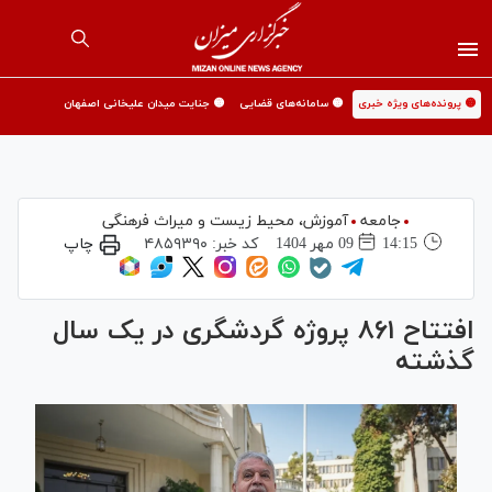
🟡 پرونده‌های ویژه خبری
🟡 سامانه‌های قضایی
🟡 جنایت میدان علیخانی اصفهان
جامعه
آموزش،‌ محیط زیست و میراث فرهنگی
14:15
09 مهر 1404
کد خبر:
۴۸۵۹۳۹۰
چاپ
افتتاح ۸۶۱ پروژه گردشگری در یک سال
گذشته