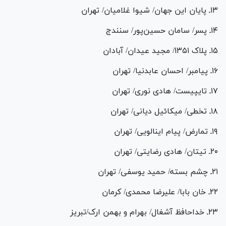
۱۳ـ پایان این جهان/ شیوا غلامیان/ تهران
۱۴ـ پسر/ سامان حسین­‌پور/ سنندج
۱۵ـ پلاک ۱۳۵۱/ مجید عیدان/ آبادان
۱۶ـ پیام­بر/ احسان عابدنیا/ تهران
۱۷ـ تایپیست/ هادی نوری/ تهران
۱۸ـ تخطی/ میکائیل دیانی/ تهران
۱۹ـ تمارض/ پیام اینالویی/ تهران
۲۰ـ تیتان/ هادی رضایتی/ تهران
۲۱ـ چشم بسته/ حمید یوسفی/ تهران
۲۲ـ خان بابا/ علیرضا محمدی/ کرمان
۲۳ـ خداحافظ آشغال/ بهرام و بهمن ارک/تبریز