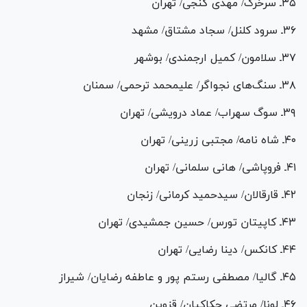
۳۵ـ سرخ­رگ/ مهدی گنجی/ تهران
۳۶ـ سرود کلنل/ سجاد مشتاق/ مشهد
۳۷ـ سلامون/ کمیل ارجمندی/ بوشهر
۳۸ـ سنگ­‌های نجواگر/ علی­محمد ترحمی/ سمنان
۳۹ـ سوگ سهراب/ عماد درویشی/ تهران
۴۰ـ شاه نامه/ مجتبی زرینی/ تهران
۴۱ـ فروپاشی/ هانی سلمانی/ تهران
۴۲ـ قارقالان/ سیدحمید کرمانی/ زنجان
۴۳ـ کاپیتان تورس/ حسین جمشیدی/ تهران
۴۴ـ کانکس/ دینا رضایی/ تهران
۴۵ـ گالیا/ مصطفی رستم پور و عاطفه رضایان/ شیراز
۴۶ـ لونا/ مرتضی حکاکیان/ قزوین