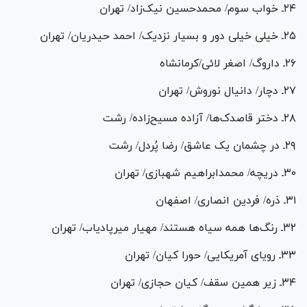
۲۴ـ خواب سوم/ محمدحسین نیک­‌زاد/ تهران
۲۵ـ خیلی خیلی دور و بسیار نزدیک/ احمد حیدریان/ تهران
۲۶ـ داروگ/ اصغر لائی/کرمانشاه
۲۷ـ دچار/ دانیال نوروش/ تهران
۲۸ـ دختر قاصدک­‌ها/ آزاده مسیح­‌زاده/ رشت
۲۹ـ در چشمان یک عاشق/ رضا پُردل/ رشت
۳۰ـ دریچه/ محمدابراهیم شهبازی/ تهران
۳۱ـ ذره/ فردین انصاری/ اصفهان
۳۲ـ رنگ‌ها همه سیاه هستند/ مهیار میرپادیاب/ تهران
۳۳ـ رویای آمریکایی/ حورا کیان/ تهران
۳۴ـ زیر همین سقف/ کیان حجازی/ تهران