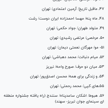
۴۷ـ ماقبل تاریخ/ آرمین اعتمادی/ تهران
۴۸ـ ماه پنه/ مهسا احمدزاده ایران دوست/ رشت
۴۹ـ متولد طهران/ جواد حکمی/ تهران
۵۰ـ مرخصی/ مرتضی رشیدی/ تهران
۵۱- مو/ مهرگان نعمتی دیمان/ تهران
۵۲ـ میام دنبالت/ محمد دهباشی/ تهران
۵۳ـ میان دو حرف/ صورح واحه/ نی­ریز
۵۴ـ و زندگی برای همه/ محسن اصدق‌پور/ تهران
۵۵ـ‌های کپی/ محمد رحمتی/ تهران
۵۶ـ هبوط/ اشکان ساعدپناه/ سنندج (راه یافته جشنواره منطقه­­‌
ای سینمای جوان تبریز- سهند)