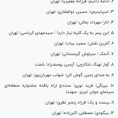
۲ـ ادامه دادیم/ فرزانه جعفرنیا/ تهران
۳ـ اسپایدرمرد/ حسین ذوالفقاری/ تهران
۴ـ انار/ مهرداد جلالی/ تهران
۵ـ این پسر به یک کلیه نیاز دارد! / سیدمهدی کرباسی/ تهران
۶ـ آخرین نقش/ سعید بیات/ تهران
۷ـ آدمک / سیاوش گرجستانی/ تهران
۸ـ آواز نهنگ شکارچی/ آرمین یوسف‌زاد/ شَفت
۹ـ به صدای زمین گوش کن/ شهاب مهربان­‌پور/ تهران
۱۰ـ بی­رنگی/ فرید نوری/ سنندج (راه یافته جشنواره منطقه­‌ای
سینمای جوان تبریز- سهند)
۱۱ـ بیست و یک/ فرزاد رنجبر نظری/ تهران
۱۲ـ بی­گودی/ مصطفی اکبرزاده/ تهران