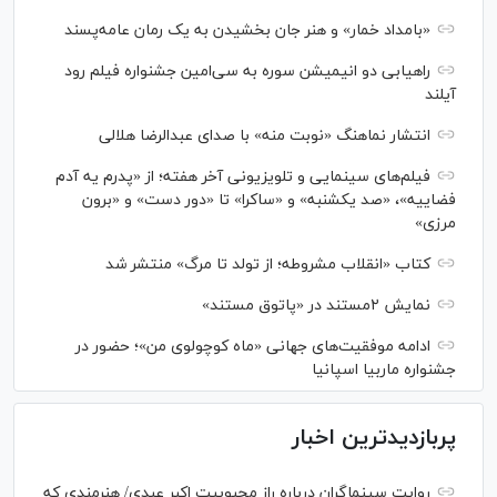
«بامداد خمار» و هنر جان بخشیدن به یک رمان عامه‌پسند
راهیابی دو انیمیشن سوره به سی‌امین جشنواره فیلم رود
آیلند
انتشار نماهنگ «نوبت منه» با صدای عبدالرضا هلالی
فیلم‌های سینمایی و تلویزیونی آخر هفته؛ از «پدرم یه آدم
فضاییه»، «صد یکشنبه» و «ساکرا» تا «دور دست» و «برون
مرزی»
کتاب «انقلاب مشروطه؛ از تولد تا مرگ» منتشر شد
نمایش ۲مستند در «پاتوق مستند»
ادامه موفقیت‌های جهانی «ماه کوچولوی من»؛ حضور در
جشنواره ماربیا اسپانیا
پربازدیدترین اخبار
روایت سینماگران درباره راز محبوبیت اکبر عبدی/ هنرمندی که