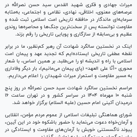
میراث جهادی و فکری شهید القدس سید حسن نصرالله در
عرصه‌های معنوی، اخلاقی، نهادی، نظامی و اجتماعی، به‌مثابه
سرمایه‌ای ماندگار در حافظه تاریخی امت اسلامی ثبت شده و
مقاومت توانسته پس از سخت‌ترین جنگ‌ها و محاصره‌ها روندی
عظیم و بی‌سابقه از سازگاری و پویایی تاریخی را رقم بزند.
اینک در نخستین سالگرد شهادت آن رهبر کم‌نظیر، ما در برابر
نقطه عطفی تاریخی ایستاده‌ایم که تجدید عهد و پیمان امت
اسلامی با راه و اندیشه او را می‌طلبد. بر همین اساس، با شعار
محوری «أنّا علی العهد» (پای پیمان می‌مانیم)، بار دیگر وفاداری
به مسیر مقاومت و استمرار میراث شهیدان را اعلام می‌داریم.
مراسم نخستین سالگرد شهادت سید حسن نصرالله در روز پنج
شنبه ۱۰ مهرماه ۱۴۰۴ در سراسر کشور و در تهران ساعت ۱۶
درمیدان آئینی امام حسین (علیه السلام) برگزار خواهد شد.
شورای هماهنگی تبلیغات اسلامی از عموم مردم مؤمن، انقلابی
و آرمان‌خواه دعوت می‌نماید با حضور باشکوه خود در این آیین،
پیوند ناگسستنی خویش با آرمان‌های مقاومت و ایستادگی در
برابر زورگویان و ستمگران را به نمایش گذارند.