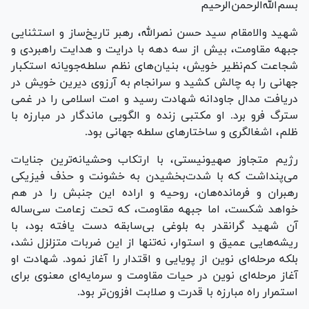
بسم‌الله‌الرحمن‌الرحیم
شهید والامقام سید حسن نصرالله، رهبر تاریخ‌ساز و استثنایی
جبهه مقاومت، بیش از سه دهه با درایت و هدایت راهبردی و
شجاعت کم‌نظیر خویش، بنیان‌های نظم سلطه‌جویانه استکبار
جهانی را به چالش کشید و سرانجام به آرزوی دیرین خویش در
دریافت مدال جاودانه شهادت رسید و امت اسلامی را در غمی
سترگ فرو برد. او مکتبی زنده و الگویی ماندگار در مبارزه با
ظلم، اشغالگری و ساختار‌های سلطه جهانی بود.
رژیم متجاوز صهیونیستی، با ارتکاب وحشیانه‌ترین جنایات
می‌پنداشت که با شدت‌بخشیدن به خشونت و حذف فیزیکی
رهبران و فرمانده‌هان، روحیه و اراده این جنبش را در هم
خواهد شکست، اما جبهه مقاومت، که تحت زعامت سی‌ساله
آن شهید گرانقدر به بلوغی بی‌سابقه دست یافته بود، با
ریشه‌هایی عمیق و استوار، نه‌تنها از این ضربات متزلزل نشد،
بلکه مرحله‌ای نوین از پویایی و اقتدار را آغاز نمود. شهادت او
آغاز مرحله‌ای نوین در حیات مقاومت و سرمایه‌ای معنوی برای
استمرار راه مبارزه با قدرت و صلابت افزون‌تر بود.