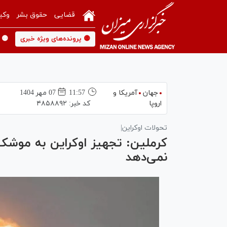
قضایی
حقوق بشر
وکی
🟡 پرونده‌های ویژه خبری
🟡 
جهان
آمریکا و
11:57
07 مهر 1404
اروپا
کد خبر:
۴۸۵۸۸۹۲
تحولات اوکراین|
کرملین: تجهیز اوکراین به موشک
نمی‌دهد