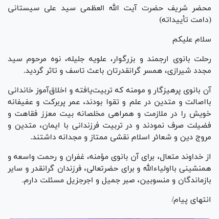
محضر شریف حضرت آیت الله العظمی سید علی سیستانی
(دامت تأییداته)
سلام علیکم
رحلت بانوی ارجمند و بزرگوار، علویه جلیله، نوه مرحوم سید
مجدد شیرازی، همسر گرانقدرتان باعث تاسف و تاثر گردید.
آن بانوی پرهیزگار و مومنه که تربیت‌یافته و اخلاق‌آموز خاندانی
بااصالت و متدین در علم و تقوا بودند، عمر پربرکت و عفیفانه
خویش را در ملازمت و همراهی مخلصانه بیت معزز فقاهت و
فضیلت صرف نمودند و در تربیت فرزندانی با ایمان، متدین و
مروج دین و شعائر اسلام نقشی ممتاز و مجدانه داشتند.
از خداوند متعال، برای آن بانوی مؤمنه، غفران و رحمت واسعه و
همنشینی بااولیاءالله و برای حضرتعالی، فرزندان گرانقدر و سایر
بازماندگان و منسوبین، صبر جمیل و اجرجزیل مسئلت دارم.
انتهای پیام/