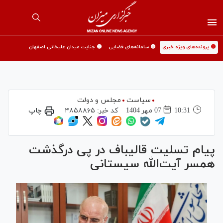
🟡 پرونده‌های ویژه خبری
🟡 سامانه‌های قضایی
🟡 جنایت میدان علیخانی اصفهان
سیاست
مجلس و دولت
10:31
07 مهر 1404
کد خبر:
۴۸۵۸۸۶۵
چاپ
پیام تسلیت قالیباف در پی درگذشت
همسر آیت‌الله سیستانی