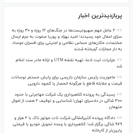
پربازدیدترین اخبار
۲ عامل مهم صهیونیست‌ها در جنگ‌های ۱۲ روزه و ۴۰ روزه به
سزای اعمال خود رسیدند/ امید بهزاد و پوریا صفوت به جرم ارسال
مختصات مکان‌های حساس نظامی و امنیتی برای افسران موساد
به دار مجازات آویخته شدند
جزئیات ثبت ادعا، تهیه نقشه UTM و ارائه مادر سند اعلام
شد
ماموریت رئیس سازمان بازرسی برای پایش مستمر نوسانات
قیمت و مقابله قاطع با هرگونه انحصار یا کمبود دارویی
رسیدگی به پرونده کلاهبرداری یک شرکت مهاجرتی با حدود
۳۰۰ شاکی در دادسرای تهران/ شناسایی و توقیف ۲ همت از اموال
متهمان
دادگاه پرونده کثیرالشاکی شرکت تات موتور تاک با ۲ هزار و
۹۷۹ شاکی برگزار شد/ کلاهبرداری با وعده تحویل خودرو با قیمتی
پایین‌تر از کارخانه