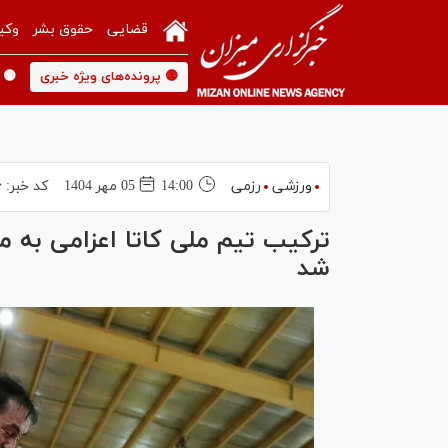
قضایی
حقوق بشر
وکی
🟡 پرونده‌های ویژه خبری
🟡 
ورزشی
رزمی
14:00
05 مهر 1404
کد خبر:
۶
ترکیب تیم ملی کاتا اعزامی به م
شد