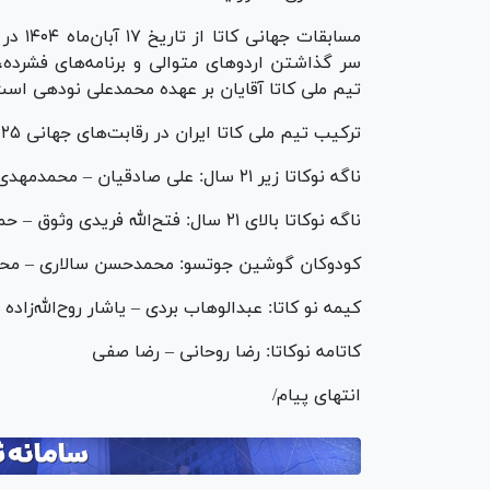
مسابقا
سر گذاشتن اردو‌های متوالی و برنامه‌های فشرده
تیم ملی کاتا آقایان بر عهده محمدعلی نودهی است
ترکیب تیم ملی کاتا ایران در رقابت‌های جهانی ۲۰۲۵ پاریس:
ناگه نوکاتا زیر ۲۱ سال: علی صادقیان – محمدمهدی صادقیان
ناگه نوکاتا بالای ۲۱ سال: فتح‌الله فریدی وثوق – حمیدرضا کریمی ناصر
کودوکان گوشین جوتسو: محمدحسن سالاری – مح
کیمه نو کاتا: عبدالوهاب بردی – یاشار روح‌الله‌زاده
کاتامه نوکاتا: رضا روحانی – رضا صفی
انتهای پیام/