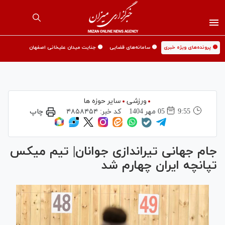
🟡 پرونده‌های ویژه خبری
🟡 سامانه‌های قضایی
🟡 جنایت میدان علیخانی اصفهان
ورزشی
سایر حوزه ها
9:55
05 مهر 1404
کد خبر:
۴۸۵۸۴۵۴
چاپ
جام جهانی تیراندازی جوانان| تیم میکس
تپانچه ایران چهارم شد