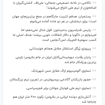
ناکامی در خانه، تصمیمی جنجالی؛ علی‌اف: کشتی‌گیران با
اضافه‌وزن از تیم ملی اخراج می‌شوند!
رستمیان: هدفم تثبیت جایگاهم در جمع برترین‌های جهان
است/ برای درخشش در هر دو ماده آماده می‌شوم
رئیس فدراسیون بدمینتون: قول مدال نمی‌دهم، اما
امیدوارم در ناگویا و داکار اتفاقات خوبی بیفتد/ هدف اصلی ما
کسب سهمیه المپیک لس‌آنجلس است
پیروزی پُرگل استقلال مقابل همنام خوزستانی
پایان رقابت دوومیدانی‌کاران ایران در جام بلاروس/ زارعی
برترین ورزشکار جام شد
تساوی آلومینیوم اراک مقابل مس شهربابک
حضور بازیکنان آکادمی پرسپولیس در تمرین تیم بزرگسالان
تساوی تیم ملی فوتبال جوانان برابر فجرسپاسی
آتش‌بازی دونده ایرانی در بلاروس/ رکورد ۲۰۰ متر ایران هم
جابه‌جا شد