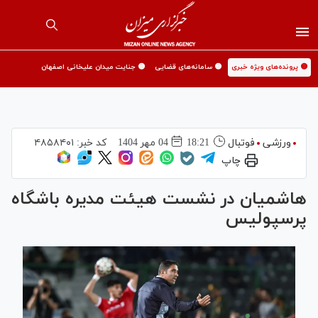
🟡 پرونده‌های ویژه خبری
🟡 سامانه‌های قضایی
🟡 جنایت میدان علیخانی اصفهان
ورزشی
فوتبال
18:21
04 مهر 1404
کد خبر:
۴۸۵۸۴۰۱
چاپ
هاشمیان در نشست هیئت مدیره باشگاه
پرسپولیس