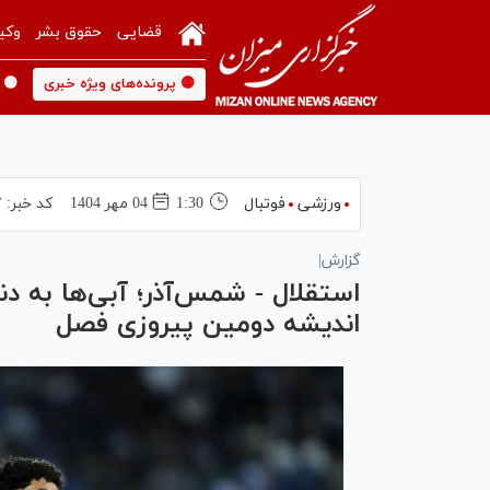
قضایی
حقوق بشر
وکی
🟡 پرونده‌های ویژه خبری
🟡 
ورزشی
فوتبال
1:30
04 مهر 1404
کد خبر:
۷
گزارش|
استقلال - شمس‌آذر؛ آبی‌ها به دنب
اندیشه دومین پیروزی فصل