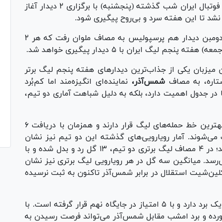
رقابت‌های هفته پنجم لیگ برتر فوتبال ایران شب گذشته (پنجشنبه) با برگزاری ۲ دیدار آغاز
در اولین دیدار تراکتور برابر فجر قرار گرفت و در دومبن دیدار هم پرسپولیس به مصاف ملوان رفت که هر ۲
 لیگ ایران با ۵ دیدار پیگیری خواهد شد.
ادگان قزوین میزبان یکی از جذاب‌ترین دیدارهای هفته پنجم لیگ برتر
تاره، به مصاف
شمس‌آذر،
نماینده‌ای انگیزه‌مند اما کم‌بُرد
‌ها در جدول اهمیت دارد، بلکه به دلیل شباهت آماری دو تیم،
استقلال و شمس‌آذر هر دو با ۶ گل زده در صدر بهترین خط حمله‌های لیگ قرار دارند و همزمان با دریافت ۶
شوند. آمار رویارویی‌های گذشته این دو تیم نیز نشان
می‌دهد که هر دیداری می‌تواند جذاب و پرگل باشد؛ در ۴ مصاف لیگ برتری دو تیم، ۱۳ گل رد و بدل شده و با
ف جام حذفی، این عدد به ۱۵ گل می‌رسد. میانگین سه گل در هر رویارویی لیگ برتری نیز نشان
کلین‌شیت استقلال در برابر شمس‌آذر تاکنون به ثبت نرسیده
در جدول لیگ برتر، استقلال پس از پنج بازی تنها یک برد دارد و با ۵ امتیاز در جایگاه نهم قرار گرفته است. با
 خورده و برد امشب مقابل شمس‌آذر می‌تواند فرصت رسیدن به