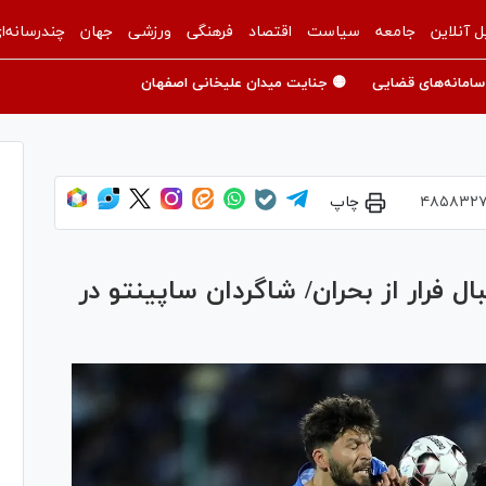
ل آنلاین
جامعه
سیاست
اقتصاد
فرهنگی
ورزشی
جهان
چندرسانه‌ا
سامانه‌های قضایی
🟡 جنایت میدان علیخانی اصفهان
۴۸۵۸۳۲
چاپ
ال فرار از بحران/ شاگردان ساپینتو در