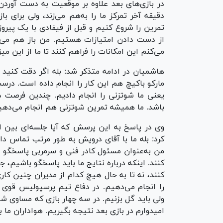
در بازی‌های بعد علاوه بر موقعیت به دست آورد
دقیقه آخر تمرکز ما را به‌هم می‌زند، ولی برای ب
تمرین را شروع کنیم و قبل از فیفادی با یک پیرو
از دست دادن امتیازات هستیم. من باز هم می‌
می‌کنم این امکانات را فراهم کنند تا ما از این م
هاشمیان در ادامه متذکر شد: بله اگر دقت کنید
مارکو باکیچ هم این کار را انجام داده است. در
یعنی ما شوتزنی را انجام دادیم. چندین فرصت 
باشد. ما همیشه تمرین شوتزنی هم انجام می‌دهیم.
وی در پاسخ به این پرسش که آیا جلسه‌ای بین او
کرد: بله ما با آقای درویش به طور مرتب تماس د
من به‌عنوان مسئول کادر فنی و سرمربی پاسخگو هس
کنند. اینکه درباره نتایج ما باید پاسخگو باشیم، 
کنند، نه تا به حال هیچ کدام از مدیران چنین کاری
را انجام می‌دهیم. در دفاع تیم پرسپولیس قو
ولی باید گل بزنیم. در سه چهار بازی که مساوی 
امیدوارم در بازی بعد نتیجه بگیریم. هواداران ما ب