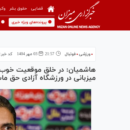
قضایی
حقوق بشر
وکی
🟡 پرونده‌های ویژه خبری
🟡 
ورزشی
فوتبال
21:57
03 مهر 1404
کد خبر:
هاشمیان: در خلق موقعیت خوب عم
میزبانی در ورزشگاه آزادی حق م