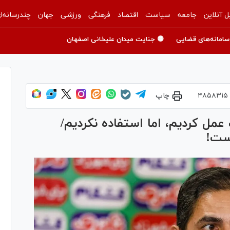
ل آنلاین
جامعه
سیاست
اقتصاد
فرهنگی
ورزشی
جهان
چندرسانه‌ا
سامانه‌های قضایی
🟡 جنایت میدان علیخانی اصفهان
۴۸۵۸۳۱۵
چاپ
ل کردیم، اما استفاده نکردیم/
است!