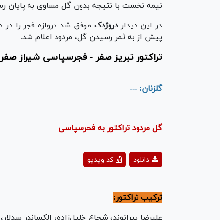
نیمه نخست با نتیجه بدون گل مساوی به پایان رس
در این دیدار
دروژدک
موفق شد دروازه فجر را در دقیقه ۴۳ باز کند که این گل به دل
پیش از به ثمر رسیدن گل، مردود اعلام شد.
تراکتور تبریز صفر - فجرسپاسی شیراز صفر
گلزنان: ---
گل مردود تراکتور به فحرسپاسی
ay
دانلود
کد ویدیو
deo
ترکیب تراکتور:
علیرضا بیرانوند، شجاع خلیل‌زاده، الکساندر سدلار