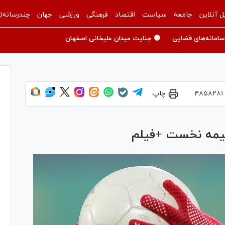
ل آنلاین
جامعه
سیاست
اقتصاد
فرهنگی
ورزشی
جهان
چندرسانه‌ا
سامانه‌های قضایی
🟡 جنایت میدان علیخانی اصفهان
۴۸۵۸۲۸۱
چاپ
نیمه نخست +فیلم