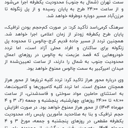
سمت تهران (شمال به جنوب) محدودیت یکطرفه اجرا می‌شود
و از ساعت ۲۴:۰۰ طرح به پایان رسیده و از پل زنگوله تا
مرزن‌آباد مسیر دوباره دوطرفه خواهد شد.
سرهنگ کرمی‌اسد تأکید کرد: در صورت کم‌حجم بودن ترافیک،
پایان طرح یکطرفه زودتر از زمان اعلامی اجرا خواهد شد.
همچنین تردد از مسیر جاده قدیم کرج–چالوس تا محدوده پل
زنگوله برای ساکنان و افراد محلی آزاد است، اما تردد
خودرو‌هایی که قصد عزیمت به چالوس در روز‌های اعمال
محدودیت جنوب به شمال را دارند، از ساعت تعیین‌شده از
میدان امیرکبیر به سمت چالوس ممنوع خواهد بود.
وی درباره محور هراز تاکید کرد: تردد کلیه تریلر‌ها از محور هراز
همچنان ممنوع است. اما تردد کلیه کامیون‌ها و کامیونت‌ها،
به استثنای حاملین مواد سوختی و فاسدشدنی، از ساعت
۰۸:۰۰ تا ۲۴:۰۰ روز‌های چهارشنبه، پنجشنبه و جمعه (۲، ۳ و ۴
مهرماه ۱۴۰۴) از محور هراز ممنوع خواهد بود. در صورت افزایش
حجم ترافیک و بنا به صلاحدید مأمورین پلیس راه، محدودیت
یکطرفه مقطعی در روز‌های پنجشنبه و جمعه، مورخ ۳ و ۴
مهرماه ۱۴۰۴، به‌صورت رفت و برگشت از محدوده پلور تا