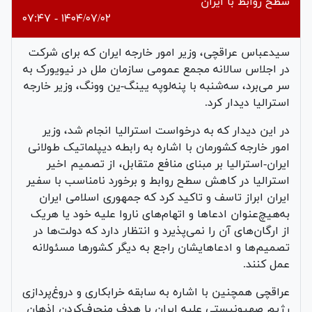
سطح روابط با ایران
۱۴۰۴/۰۷/۰۲ - ۰۷:۴۷
سیدعباس عراقچی، وزیر امور خارجه ایران که برای شرکت
در اجلاس سالانه مجمع عمومی سازمان ملل در نیویورک به
سر می‌برد، سه‌شنبه با پنه‌لوپه یینگ-ین وونگ، وزیر خارجه
استرالیا دیدار کرد.
در این دیدار که به درخواست استرالیا انجام شد، وزیر
امور خارجه کشورمان با اشاره به رابطه دیپلماتیک طولانی
ایران-استرالیا بر مبنای منافع متقابل، از تصمیم اخیر
استرالیا در کاهش سطح روابط و برخورد نامناسب با سفیر
ایران ابراز تاسف و تاکید کرد که جمهوری اسلامی ایران
به‌هیچ‌عنوان ادعاها و اتهام‌های ناروا علیه خود یا هریک
از ارگان‌های آن را نمی‌پذیرد و انتظار دارد که دولت‌ها در
تصمیم‌ها و ادعاهایشان راجع به دیگر کشورها مسئولانه
عمل کنند.
عراقچی همچنین با اشاره به سابقه خرابکاری و دروغ‌پردازی
رژیم صهیونیستی علیه ایران با هدف منحرف‌کردن اذهان