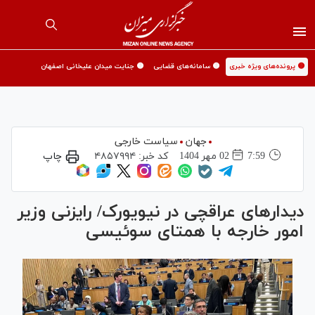
🟡 پرونده‌های ویژه خبری
🟡 سامانه‌های قضایی
🟡 جنایت میدان علیخانی اصفهان
جهان
سیاست خارجی
7:59
02 مهر 1404
کد خبر:
۴۸۵۷۹۹۴
چاپ
دیدار‌های عراقچی در نیویورک/ رایزنی وزیر
امور خارجه با همتای سوئیسی