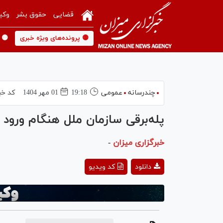
قضایی
حقوق بشر
وکی
🟡 پرونده‌های ویژه خبری
🟡 
چندرسانه
عمومی
19:18
01 مهر 1404
کد خب
پله‌برقی سازمان ملل هنگام ورود ت
خبرگزاری میزان
-
ay
دانلود
کد ویدیو
deo