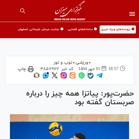
🟡 پرونده‌های ویژه خبری
🟡 سامانه‌های قضایی
🟡 جنایت میدان علیخانی اصفهان
ورزشی
توپ و تور
18:57
01 مهر 1404
کد خبر:
۴۸۵۷۹۷۲
چاپ
حضرت‌پور: پیاتزا همه چیز را درباره
صربستان گفته بود