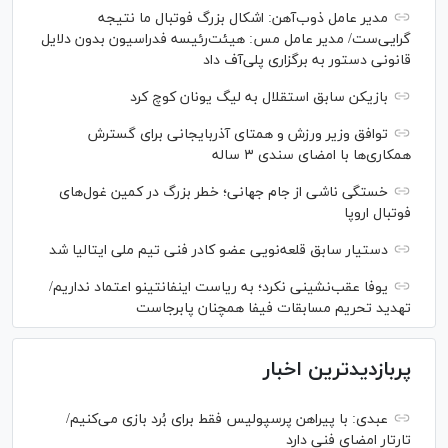
مدیر عامل ذوب‌آهن: اشکال بزرگ فوتبال ما نتیجه
گرایی‌ست/ مدیر عامل مس: هیئت‌رئیسه فدراسیون بدون دلایل
قانونی دستور به برگزاری پلی‌آف داد
بازیکن سابق استقلال به لیگ یونان کوچ کرد
توافق وزیر ورزش و همتای آذربایجانی برای گسترش
همکاری‌ها با امضای سندی ۳ ساله
خستگی ناشی از جام جهانی؛ خطر بزرگ در کمین غول‌های
فوتبال اروپا
دستیار سابق قلعه‌نویی عضو کادر فنی تیم ملی ایتالیا شد
یوفا عقب‌نشینی نکرد؛ به ریاست اینفانتینو اعتماد نداریم/
تهدید تحریم مسابقات فیفا همچنان پابرجاست
پربازدیدترین اخبار
عبدی: با پیراهن پرسپولیس فقط برای بُرد بازی می‌کنیم/
تارتار امضای فنی دارد