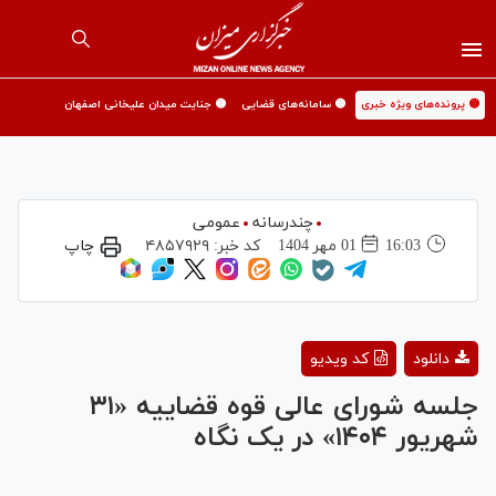
🟡 پرونده‌های ویژه خبری
🟡 سامانه‌های قضایی
🟡 جنایت میدان علیخانی اصفهان
چندرسانه
عمومی
16:03
01 مهر 1404
کد خبر:
۴۸۵۷۹۲۹
چاپ
Play
دانلود
کد ویدیو
Video
جلسه شورای عالی قوه قضاییه «۳۱
شهریور ۱۴۰۴» در یک نگاه