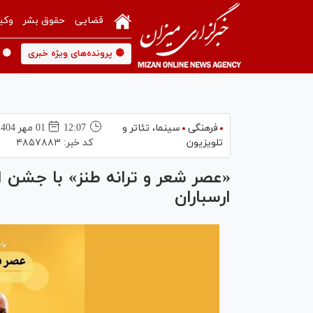
قضایی
حقوق بشر
وکی
🟡 پرونده‌های ویژه خبری
🟡 
فرهنگی
سینما،‌ تئاتر و
12:07
01 مهر 1404
تلویزیون
کد خبر:
۴۸۵۷۸۸۳
«عصر شعر و ترانه طنز» با جشن 
ارسباران