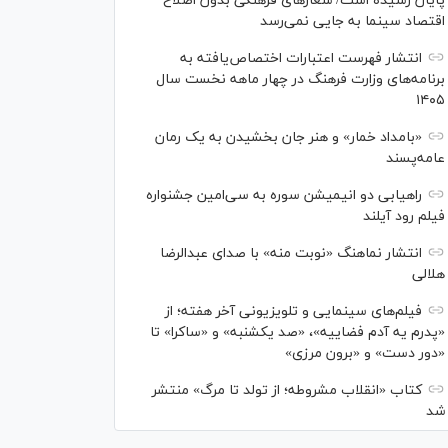
پایان رسیده است/ شعارهای فرهنگی بدون اصلاح
اقتصاد سینما به جایی نمی‌رسد
انتشار فهرست اعتبارات اختصاص‌یافته به
برنامه‌های وزارت فرهنگ در چهار ماهه نخست سال
۱۴۰۵
«بامداد خمار» و هنر جان بخشیدن به یک رمان
عامه‌پسند
راهیابی دو انیمیشن سوره به سی‌امین جشنواره
فیلم رود آیلند
انتشار نماهنگ «نوبت منه» با صدای عبدالرضا
هلالی
فیلم‌های سینمایی و تلویزیونی آخر هفته؛ از
«پدرم یه آدم فضاییه»، «صد یکشنبه» و «ساکرا» تا
«دور دست» و «برون مرزی»
کتاب «انقلاب مشروطه؛ از تولد تا مرگ» منتشر
شد