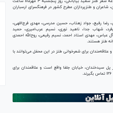
جشن امضای کتاب «همه راضی!» تازه‌ترین مجموعه شعر طنز سعید بیابانکی، روز پنجشنبه ۳ مهرماه ساعت
دان، شاعران و طنزپردازان مطرح کشور در فرهنگسرای ارسباران
، رضا رفیع، جواد زهتاب، حسین مدرسی، مهدی فرج‌اللهی،
رد، شهاب جدا، ناهید نوری، نسیم عرب‌امیری، حمید
ل عباس، مهدی استاد احمد، نسیم رفیعی، روح‌الله احمدی
نه طنز هستند.
و علاقه‌مندان برای شعرخوانی طنز در این محفل می‌توانند با
از پل سیدخندان، خیابان جلفا واقع است و علاقمندان برای