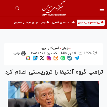
🟡 پرونده‌های ویژه خبری
🟡 سامانه‌های قضایی
🟡 جنایت میدان علیخانی اصفهان
جهان
آمریکا و اروپا
12:24
01 مهر 1404
کد خبر:
۴۸۵۷۸۷۷
چاپ
ترامپ گروه آنتیفا را تروریستی اعلام کرد