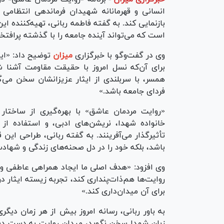
بازنمایی کند. به گفته فاطمه ربانی، تهیه‌کننده ای
است که می‌تواند آینده جامعه را با گذشته پرافتخ
وی در گفت‌و‌گو با خبرگزاری
میزان
توضیح داد: «ای
برای آن‌که نسل امروز با حقیقت مقاومت آشنا شو
همسر، با سربلندی از ایثار عزیزانشان سخن می‌گ
فردای جامعه باشد.»
«روایت مردمان عاشق» با بهره‌گیری از ساختار 
خانواده شهدا، نریشن‌های ادبی، و استفاده ا
تأثیرگذار می‌آفرینند. به گفته ربانی، طراحی این
باشد، بلکه خود را در دل صحنه‌های زندگی و شهاد
وی افزود: «هدف اصلی ما ایجاد همراهی عاطفی و 
روایت‌ها هم‌ذات‌پنداری کند، تجربه زیسته ایثار د
برای آن میدان‌داری کند.»
به باور ربانی، رسانه امروز بیش از هر زمان دیگر
زبان شهدا سخن نگوید، میدان روایت به دست دشم