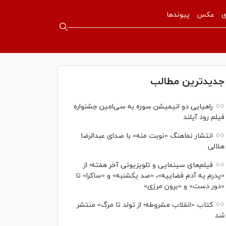
ی
عکس
پیوندها
جدیدترین مطالب
راهیابی دو انیمیشن سوره به سی‌امین جشنواره
فیلم رود آیلند
انتشار نماهنگ «نوبت منه» با صدای عبدالرضا
هلالی
فیلم‌های سینمایی و تلویزیونی آخر هفته؛ از
«پدرم یه آدم فضاییه»، «صد یکشنبه» و «ساکرا» تا
«دور دست» و «برون مرزی»
کتاب «انقلاب مشروطه؛ از تولد تا مرگ» منتشر
شد