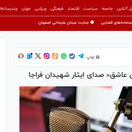
ل آنلاین
جامعه
سیاست
اقتصاد
فرهنگی
ورزشی
جهان
چندرسانه‌ا
سامانه‌های قضایی
🟡 جنایت میدان علیخانی اصفهان
چاپ
ن عاشق» صدای ایثار شهیدان فراجا