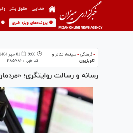
قضایی
حقوق بشر
وکی
🟡 پرونده‌های ویژه خبری
🟡 
فرهنگی
سینما،‌ تئاتر و
9:06
01 مهر 1404
تلویزیون
کد خبر:
۴۸۵۷۸۲۰
رسانه و رسالت روایتگری؛ «مردما