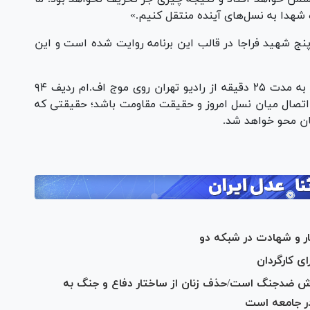
 شهدا به نسل‌های آینده منتقل کنیم.»
نج شهید فراجا در قالب این برنامه روایت شده است و این
«روایت مردمان عاشق» هر پنج‌شنبه ساعت ۱۲:۳۰ به مدت ۲۵ دقیقه از رادیو تهران روی موج اف.‌ام ردیف ۹۴
اتصال میان نسل امروز و حقیقت مقاومت باشد؛ حقیقتی که
زمان محو خواهد شد.
ار و شهادت در شبکه دو
ی کارگردان
نرش ضدجنگ است/حذف زنان از ساختار دفاع و جنگ به
در جامعه است