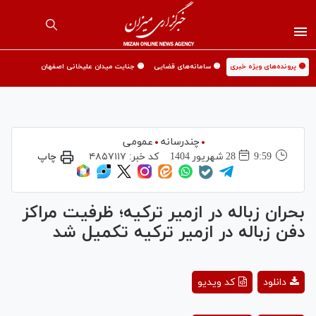
🟡 پرونده‌های ویژه خبری
🟡 سامانه‌های قضایی
🟡 جنایت میدان علیخانی اصفهان
چندرسانه
عمومی
9:59
28 شهريور 1404
کد خبر:
۴۸۵۷۱۱۷
چاپ
بحران زباله در ازمیر ترکیه؛ ظرفیت مراکز
دفن زباله در ازمیر ترکیه تکمیل شد
Play
دانلود
کد ویدیو
Video