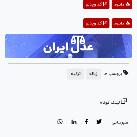
Play
دانلود
کد ویدیو
Video
Play
دانلود
کد ویدیو
Video
برچسب ها:
زباله
ترکیه
لینک کوتاه
هم‌رسانی: