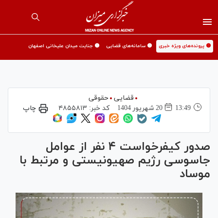
🟡 پرونده‌های ویژه خبری
🟡 سامانه‌های قضایی
🟡 جنایت میدان علیخانی اصفهان
قضایی
حقوقی
13:49
20 شهريور 1404
کد خبر:
۴۸۵۵۸۱۳
چاپ
صدور کیفرخواست ۴ نفر از عوامل
جاسوسی رژیم صهیونیستی و مرتبط با
موساد