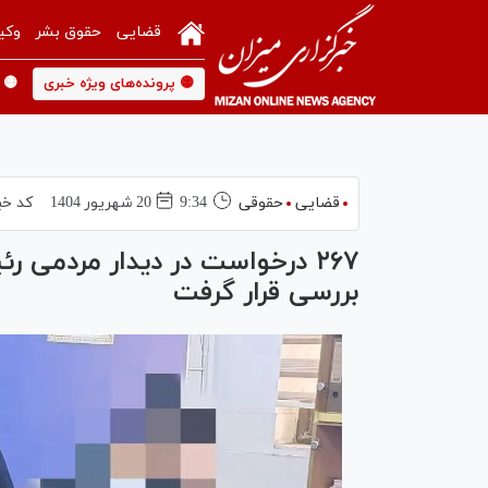
قضایی
حقوق بشر
وکی
🟡 پرونده‌های ویژه خبری
🟡 
قضایی
حقوقی
9:34
20 شهريور 1404
کد خب
۲۶۷ درخواست در دیدار مردمی 
بررسی قرار گرفت