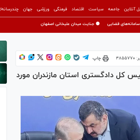
ل آنلاین
جامعه
سیاست
اقتصاد
فرهنگی
ورزشی
جهان
چندرسانه‌ا
سامانه‌های قضایی
🟡 جنایت میدان علیخانی اصفهان
ر:
۴۸۵۵۷۷۰
چاپ
رئیس کل دادگستری استان مازندران مورد