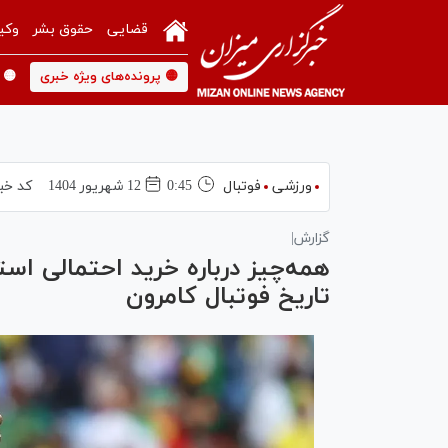
قضایی
حقوق بشر
وکی
🟡 پرونده‌های ویژه خبری
🟡 
ورزشی
فوتبال
0:45
12 شهريور 1404
کد خب
گزارش|
همه‌چیز درباره خرید احتمالی است
تاریخ فوتبال کامرون