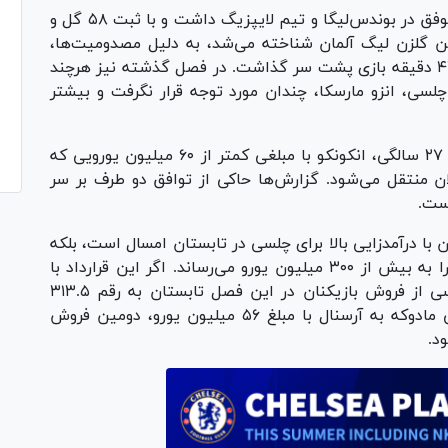
انکونکو که پیش از پیوستن به چلسی، دو فصل موفق در بوندس‌لیگا و تیم لایپزیگ داشت و با ثبت ۵۸ گل و
ین گلزن لیگ آلمان شناخته می‌شد، به دلیل مصدومیت‌ها،
اولین فصل خود در لیگ برتر انگلیس را با تنها ۴۳۹ دقیقه بازی پشت سر گذاشت. در فصل گذشته نیز هرچند
سی، انزو مارسکا، چندان مورد توجه قرار نگرفت و بیشتر
اکنون، دو سال پس از انتقال به چلسی و در سن ۲۷ سالگی، انکونکو با مبلغی کمتر از ۶۰ میلیون یورویی که
 منتقل می‌شود. گزارش‌ها حاکی از توافق دو طرف بر سر
ن با درآمدزایی بالا برای چلسی در تابستان امسال است، بلکه
مجموع درآمد‌های این باشگاه از فروش بازیکنان را به بیش از ۳۰۰ میلیون یورو می‌رساند. اگر این قرارداد با
مبلغ ۳۷ میلیون یورو نهایی شود، درآمد کل چلسی از فروش بازیکنان در این فصل تابستان به رقم ۳۱۳.۵
میلیون یورو خواهد رسید که پس از فروش نونی مادوکه به آرسنال با مبلغ ۵۶ میلیون یورو، دومین فروش
د.