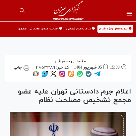
🟡 پرونده‌های ویژه خبری
🟡 سامانه‌های قضایی
🟡 جنایت میدان علیخانی اصفهان
قضایی
حقوقی
15:59
05 شهريور 1404
کد خبر:
۴۸۵۳۳۸۹
چاپ
اعلام جرم دادستانی تهران علیه عضو
مجمع تشخیص مصلحت نظام