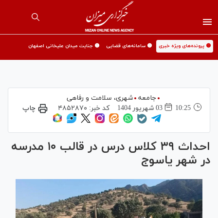
🟡 پرونده‌های ویژه خبری
🟡 سامانه‌های قضایی
🟡 جنایت میدان علیخانی اصفهان
جامعه
شهری،‌ سلامت و رفاهی
10:25
03 شهريور 1404
کد خبر:
۴۸۵۲۸۷۰
چاپ
احداث ۳۹ کلاس درس در قالب ۱۰ مدرسه
در شهر یاسوج