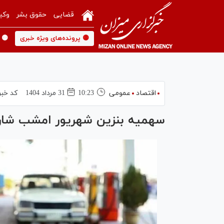
قضایی
حقوق بشر
وکی
🟡 پرونده‌های ویژه خبری
🟡 
اقتصاد
عمومی
10:23
31 مرداد 1404
کد خبر
سهمیه بنزین شهریور امشب شار