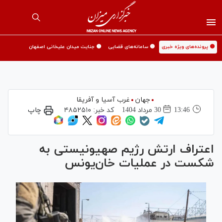
🟡 پرونده‌های ویژه خبری
🟡 سامانه‌های قضایی
🟡 جنایت میدان علیخانی اصفهان
جهان
غرب آسیا و آفریقا
13:46
30 مرداد 1404
کد خبر:
۴۸۵۲۵۱۰
چاپ
اعتراف ارتش رژیم صهیونیستی به
شکست در عملیات خان‌یونس