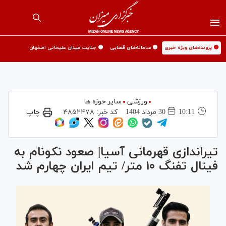
🟡 پرونده‌های ویژه خبری
🟡 سامانه‌های قضایی
🟡 جنایت میدان علیخانی اصفهان
ورزشی
سایر حوزه ها
10:11
30 مرداد 1404
کد خبر:
۴۸۵۲۴۷۸
چاپ
تیراندازی قهرمانی آسیا| صعود نکونام به
فینال تفنگ ۱۰ متر/ تیم ایران چهارم شد