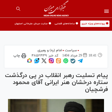
🟡 پرونده‌های ویژه خبری
🟡 سامانه‌های قضایی
🟡 جنایت میدان علیخانی اصفهان
سیاست
امام (ره) و رهبری
18:41
29 مرداد 1404
کد خبر:
۴۸۵۲۴۳۹
چاپ
پیام تسلیت رهبر انقلاب در پی درگذشت
ستاره درخشان هنر ایرانی آقای محمود
فرشچیان