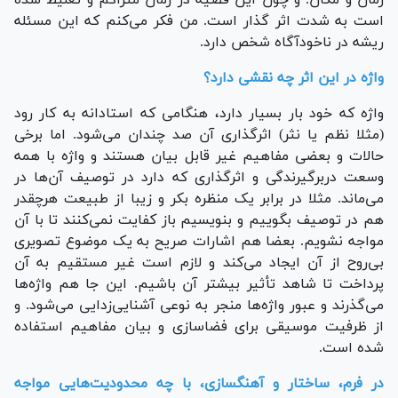
زمان و مکان. و چون این قضیه در زمان متراکم و تغلیظ شده
است به شدت اثر گذار است. من فکر می‌کنم که این مسئله
ریشه در ناخودآگاه شخص دارد.
واژه در این اثر چه نقشی دارد؟
واژه که خود بار بسیار دارد، هنگامی که استادانه به کار رود
(مثلا نظم یا نثر) اثرگذاری آن صد چندان می‌شود. اما برخی
حالات و بعضی مفاهیم غیر قابل بیان هستند و واژه با همه
وسعت دربرگیرندگی و اثرگذاری که دارد در توصیف آن‌ها در
می‌ماند. مثلا در برابر یک منظره بکر و زیبا از طبیعت هرچقدر
هم در توصیف بگوییم و بنویسیم باز کفایت نمی‌کنند تا با آن
مواجه نشویم. بعضا هم اشارات صریح به یک موضوع تصویری
بی‌روح از آن ایجاد می‌کند و لازم است غیر مستقیم به آن
پرداخت تا شاهد تأثیر بیشتر آن باشیم. این جا هم واژه‌ها
می‌گذرند و عبور واژه‌ها منجر به نوعی آشنایی‌زدایی می‌شود. و
از ظرفیت موسیقی برای فضاسازی و بیان مفاهیم استفاده
شده است.
در فرم، ساختار و آهنگسازی، با چه محدودیت‌هایی مواجه