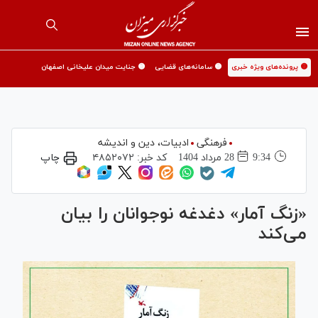
🟡 پرونده‌های ویژه خبری
🟡 سامانه‌های قضایی
🟡 جنایت میدان علیخانی اصفهان
فرهنگی
ادبیات، دین و اندیشه
9:34
28 مرداد 1404
کد خبر:
۴۸۵۲۰۷۲
چاپ
«زنگ آمار» دغدغه نوجوانان را بیان
می‌کند