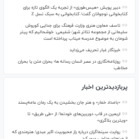
دبیر پویش «هیس‌طوری» از تجربه یک الگوی تازه برای
کتابخوانی نوجوانان گفت/ کتابخوانی به سبک نسل Z
تاسف معاون هنری وزارت فرهنگ برای جدایی کوروش
سلیمانی از مجموعه تئاتر شهر/ شفیعی: خوشحالیم که پیتر
شومان به موضوع مدرسه میناب پرداخته است
خبرنگار غبار تحریف می‌زداید
روزنامه‌نگاری در عصر انسان رسانه ها؛ بحران متن یا بحران
مخاطب
پربازدیدترین اخبار
«بامداد خمار» و هنر جان بخشیدن به یک رمان عامه‌پسند
اربعین در قاب دوربین‌های خودنما/ از «طی طریق» تا
«ویترین بلاگری»
روایت سینماگران درباره راز محبوبیت اکبر عبدی/ هنرمندی که
از مرزهای جناحی عبور کرد