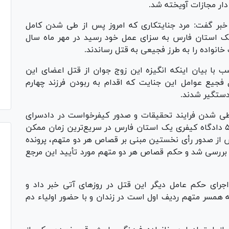
خبر گفت: مرد جنایتکاری که امروز پس از طی شدن کامل
یک استان فارس به سزای عمل خود رسید در مهر ماه سال
نواده را به طرز فجیعی به قتل رساندند.
 با بیان اینکه انگیزه این زوج جوان از قتل اعضای این
فجیع عوامل این جنایت که اقدام به ربودن فرزند چهارم
 دستگیر شدند.
 شدن فرایند تحقیقات و صدور کیفرخواست در دادسرای
لارستان و رسیدگی به اتهامات متهمان در شعبه ۵ دادگاه کیفری یک استان فارس در سریع‌ترین زمان ممکن
س از صدور رأی نخستین مبنی بر قصاص هر‌ دو متهم، پرونده
ز بررسی شد و حکم قصاص هر دو متهم مورد تأیید این مرجع
ای حکم عامل دیگر این قتل در روزهای آتی خبر داد و
همسر متهم ردیف اول است در زندان و با حضور ا‌‌ولیاء دم