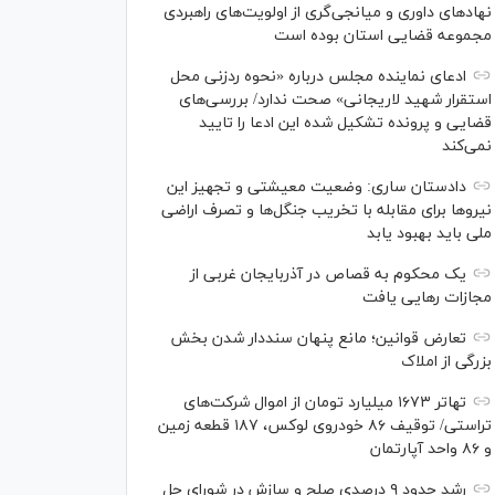
نهاد‌های داوری و میانجی‌گری از اولویت‌های راهبردی
مجموعه قضایی استان بوده است
ادعای نماینده مجلس درباره «نحوه ردزنی محل
استقرار شهید لاریجانی» صحت ندارد/ بررسی‌های
قضایی و پرونده تشکیل شده این ادعا را تایید
نمی‌کند
دادستان ساری: وضعیت معیشتی و تجهیز این
نیرو‌ها برای مقابله با تخریب جنگل‌ها و تصرف اراضی
ملی باید بهبود یابد
یک محکوم به قصاص در آذربایجان‌ غربی از
مجازات رهایی یافت
تعارض قوانین؛ مانع پنهان سنددار شدن بخش
بزرگی از املاک
تهاتر ۱۶۷۳ میلیارد تومان از اموال شرکت‌های
تراستی/ توقیف ۸۶ خودروی لوکس، ۱۸۷ قطعه زمین
و ۸۶ واحد آپارتمان
رشد حدود ۹ درصدی صلح و سازش در شورای حل